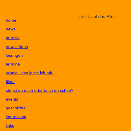
...klick auf das Bild...
home
news
anreise
newsletterin
lesungen
termine
urania - das leiste ich mir!
filme
stehst du noch oder tanzt du schon?
events
geschichte
impressum
links