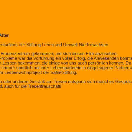
Alter
ntarfilms der Stiftung Leben und Umwelt Niedersachsen
a Frauenzentrum gekommen, um sich diesen Film anzusehen.
 Probleme war die Vorführung ein voller Erfolg, die Anwesenden konnt
en Lesben bekommen, die einige von uns auch persönlich kennen. Da ist
immer sportlich mit ihrer Lebenspartnerin in eingetragener Partnersch
m Lesbenwohnprojekt der Safia-Stiftung.
ein oder anderen Getränk am Tresen entspann sich manches Gespräc
, auch für die Tresenfrauschaft!