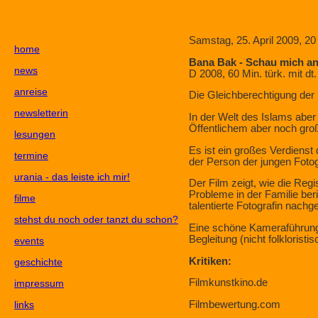
Samstag, 25. April 2009, 20
home
Bana Bak - Schau mich an
news
D 2008, 60 Min. türk. mit dt
anreise
Die Gleichberechtigung der
newsletterin
In der Welt des Islams aber
Öffentlichem aber noch groß
lesungen
Es ist ein großes Verdienst
termine
der Person der jungen Fotogr
urania - das leiste ich mir!
Der Film zeigt, wie die Reg
Probleme in der Familie beri
filme
talentierte Fotografin nachge
stehst du noch oder tanzt du schon?
Eine schöne Kameraführung
Begleitung (nicht folkloris
events
Kritiken:
geschichte
Filmkunstkino.de
impressum
links
Filmbewertung.com