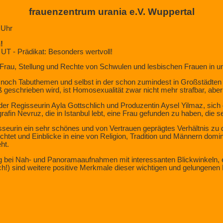
frauenzentrum urania e.V. Wuppertal
 Uhr
!
. UT - Prädikat: Besonders wertvoll!
 Frau, Stellung und Rechte von Schwulen und lesbischen Frauen in 
 noch Tabuthemen und selbst in der schon zumindest in Großstädten l
 geschrieben wird, ist Homosexualität zwar nicht mehr strafbar, aber 
 der Regisseurin Ayla Gottschlich und Produzentin Aysel Yilmaz, sic
afin Nevruz, die in Istanbul lebt, eine Frau gefunden zu haben, die se
isseurin ein sehr schönes und von Vertrauen geprägtes Verhältnis zu d
chtet und Einblicke in eine von Religion, Tradition und Männern domin
ht.
 bei Nah- und Panoramaaufnahmen mit interessanten Blickwinkeln, 
tisch!) sind weitere positive Merkmale dieser wichtigen und gelungene