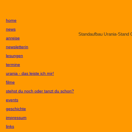
home
news
Standaufbau Urania-Stand
anreise
newsletterin
lesungen
termine
urania - das leiste ich mir!
filme
stehst du noch oder tanzt du schon?
events
geschichte
impressum
links